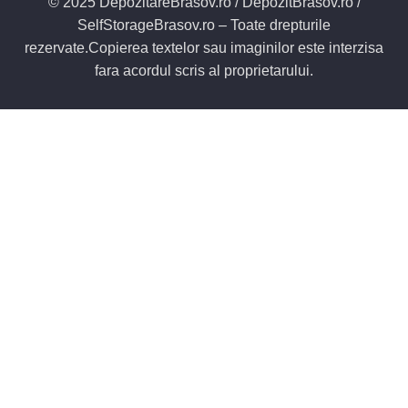
© 2025 DepozitareBrasov.ro / DepozitBrasov.ro /
SelfStorageBrasov.ro – Toate drepturile
rezervate.Copierea textelor sau imaginilor este interzisa
fara acordul scris al proprietarului.