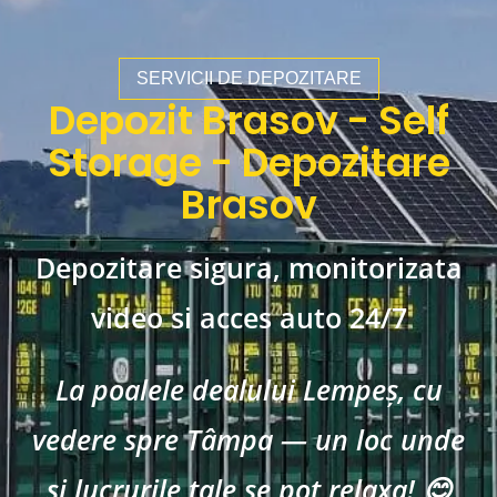
SERVICII DE DEPOZITARE
Depozit Brasov - Self
Storage - Depozitare
Brasov
Depozitare sigura, monitorizata
video si acces auto 24/7
La poalele dealului Lempeș, cu
vedere spre Tâmpa — un loc unde
și lucrurile tale se pot relaxa! 😊