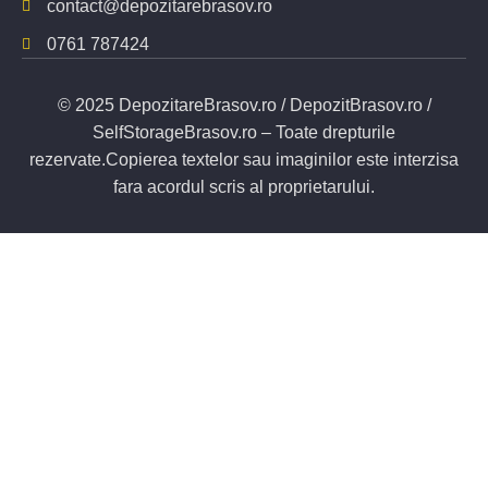
contact@depozitarebrasov.ro
0761 787424
© 2025 DepozitareBrasov.ro / DepozitBrasov.ro /
SelfStorageBrasov.ro – Toate drepturile
rezervate.Copierea textelor sau imaginilor este interzisa
fara acordul scris al proprietarului.