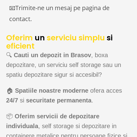
📧Trimite-ne un mesaj pe pagina de
contact.
Oferim
un
serviciu simplu
si
eficient
🔍
Cauti un depozit in Brasov
, boxa
depozitare, un serviciu self storage sau un
spatiu depozitare sigur si accesibil?
🏠
Spatiile noastre moderne
ofera acces
24/7
si
securitate permanenta
.
📦
Oferim servicii de depozitare
individuala
, self storage si depozitare in
containere metalice pentru persoane fizice si