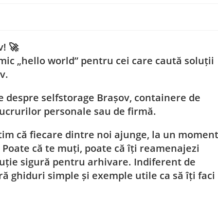
v
! 🚀
mic „hello world” pentru cei care caută soluții
v.
ice despre
selfstorage Brașov
, containere de
ucrurilor personale sau de firmă.
tim că fiecare dintre noi ajunge, la un momen
 Poate că te muți, poate că îți reamenajezi
uție sigură pentru arhivare. Indiferent de
ră ghiduri simple și exemple utile ca să îți faci