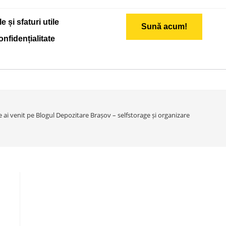
e și sfaturi utile
Sună acum!
onfidențialitate
e ai venit pe Blogul Depozitare Brașov – selfstorage și organizare