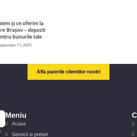
tem și ce oferim la
re Brașov – depozit
entru bunurile tale
eptember 17, 2025
Afla parerile clientilor nostri
Meniu
C
Acasa
e
Servicii si preturi