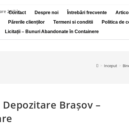
i
Contact
Despre noi
Întrebări frecvente
Articol
Părerile clienților
Termeni si conditii
Politica de c
Licitații – Bunuri Abandonate în Containere
>
Inceput
>
Bin
l Depozitare Brașov –
are